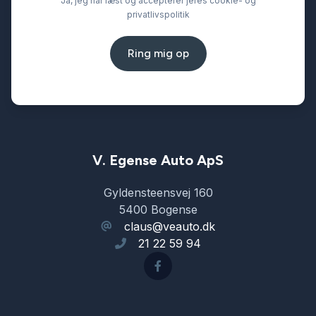
Ja, jeg har læst og accepterer jeres cookie- og
privatlivspolitik
Ring mig op
V. Egense Auto ApS
Gyldensteensvej 160
5400 Bogense
claus@veauto.dk
21 22 59 94