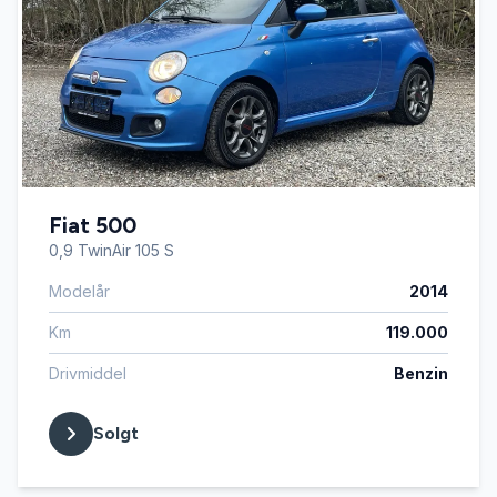
Fiat 500
0,9 TwinAir 105 S
Modelår
2014
Km
119.000
Drivmiddel
Benzin
Solgt