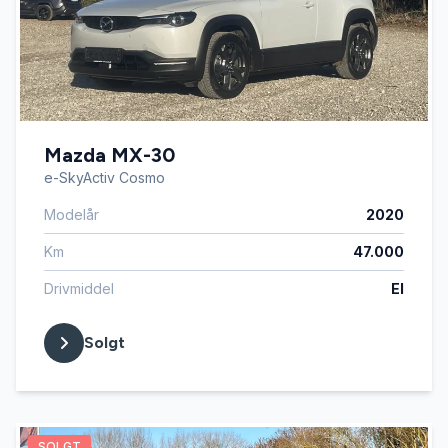
Mazda MX-30
e-SkyActiv Cosmo
Modelår
2020
Km
47.000
Drivmiddel
El
Solgt
SOLGT