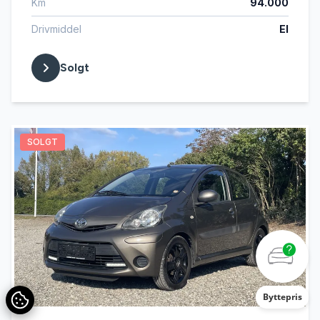
Km
94.000
Drivmiddel
El
Solgt
SOLGT
Byttepris