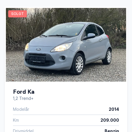
SOLGT
Ford Ka
1,2 Trend+
Modelår
2014
Km
209.000
Drivmiddel
Benzin